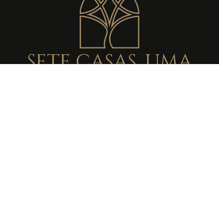
sete casas. uma
ilha.
A montanha mais alta de Portugal espreita por
cada janela. De manhã cedo, quando a neblina
ainda abraça os 2.351 metros, percebe-se
porque é que quem nasce aqui nunca consegue
ficar longe. O basalto negro das paredes conta a
mesma história que o solo das vinhas, uma ilha
construída camada a camada pela força do fogo,
moldada depois pelo vento e pelo sal do